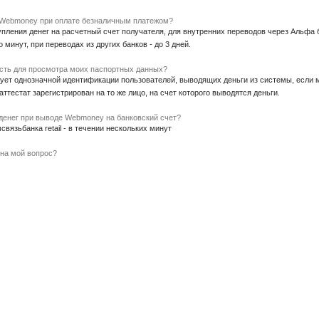
 Webmoney при оплате безналичным платежом?
пления денег на расчетный счет получателя, для внутренних переводов через Альфа б
 минут, при переводах из других банков - до 3 дней.
сть для просмотра моих паспортных данных?
ет однозначной идентификации пользователей, выводящих деньги из системы, если м
аттестат зарегистрирован на то же лицо, на счет которого выводятся деньги.
 денег при выводе Webmoney на банковский счет?
вязьбанка retail - в течении нескольких минут
 на мой вопрос?