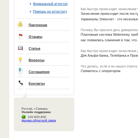
Формальный аттестат
Как быстро происходит зачисление
Помощь по аттестату
Зачисление происходит после посту
терминалы Элекснет - это несколько
Партнерам
Почему Вы просите дать доверенно
Платежная система Webmoney требу
Отзывы
нас появились сомнения в том, что 
Статьи
Как быстро происходит зачисление
Для Альфа-банка, Телебанка и Промс
Вопросы
Что делать, если я не нашел ответа
Свяжитесь с оператором.
Соглашение
Контакты
Россия, г.Самара,
Онлайн поддержка
100-600-600
форма обратной связи