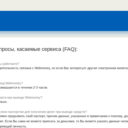
просы, касаемые сервиса (FAQ):
ы работаете?
еятельность связана с Webmoney, но если Вас интересует другая электронная валют
ывод Webmoney?
вершается в течении 2-3 часов.
порта при выводе Webmoney?
льно.
о свои паспортом для получения денег при выводе средств?
лжен предъявить свой паспорт, причем данные, указанные в примечании к платежу, д
г. Если Вы сами не можете приехать за деньгами, то Вы можете указать данные чело
еряющий личность.