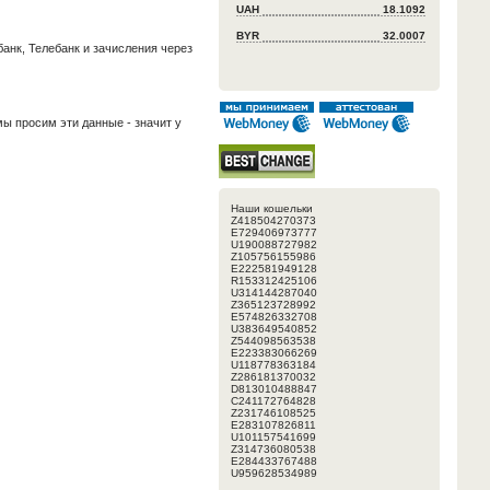
UAH
18.1092
BYR
32.0007
анк, Телебанк и зачисления через
ы просим эти данные - значит у
Наши кошельки
Z418504270373
E729406973777
U190088727982
Z105756155986
E222581949128
R153312425106
U314144287040
Z365123728992
E574826332708
U383649540852
Z544098563538
E223383066269
U118778363184
Z286181370032
D813010488847
C241172764828
Z231746108525
E283107826811
U101157541699
Z314736080538
E284433767488
U959628534989