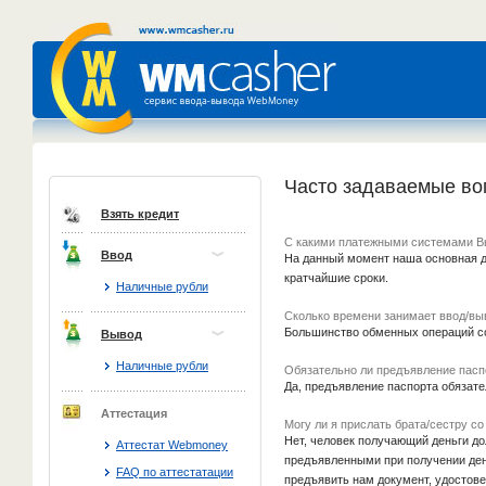
Часто задаваемые во
Взять кредит
С какими платежными системами В
Ввод
На данный момент наша основная д
кратчайшие сроки.
Наличные рубли
Сколько времени занимает ввод/в
Большинство обменных операций со
Вывод
Наличные рубли
Обязательно ли предъявление пас
Да, предъявление паспорта обязате
Аттестация
Могу ли я прислать брата/сестру с
Нет, человек получающий деньги до
Аттестат Webmoney
предъявленными при получении дене
FAQ по аттестатации
предъявить нам документ, удостов