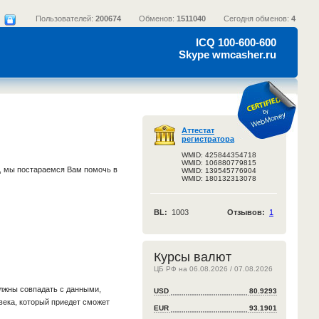
Пользователей:
200674
Обменов:
1511040
Сегодня обменов:
4
ICQ 100-600-600
Skype wmcasher.ru
Аттестат
регистратора
WMID: 425844354718
WMID: 106880779815
а, мы постараемся Вам помочь в
WMID: 139545776904
WMID: 180132313078
BL:
1003
Отзывов:
1
Курсы валют
ЦБ РФ на 06.08.2026 / 07.08.2026
олжны совпадать с данными,
USD
80.9293
века, который приедет сможет
EUR
93.1901